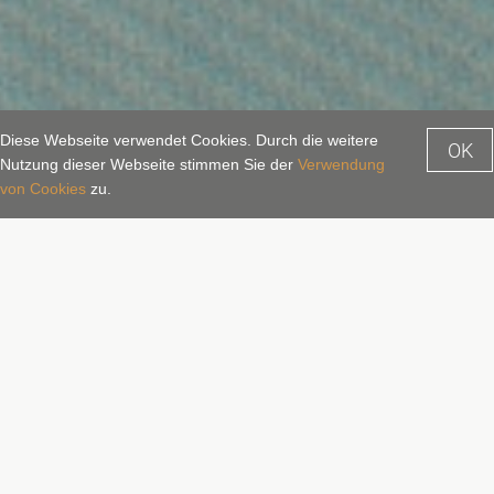
Diese Webseite verwendet Cookies. Durch die weitere
OK
Nutzung dieser Webseite stimmen Sie der
Verwendung
Anfragen
Buchen
von Cookies
zu.
CELTIC SPA – Ihr Spa in Bad
Hofgastein
Wellness & Relaxen auf höchstem
Niveau
Das exklusive CELTIC SPA bietet auf 1.500
Quadratmetern ein Wellnessangebot auf höchstem