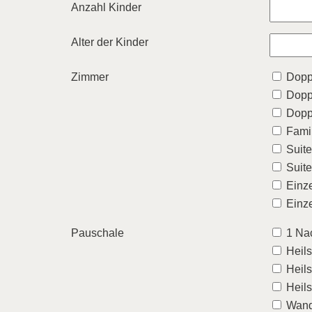
Anzahl Kinder
Alter der Kinder
Zimmer
Dopp
Dopp
Dopp
Fami
Suite
Suit
Einz
Einz
Pauschale
1 Nac
Heil
Heil
Heil
Wand