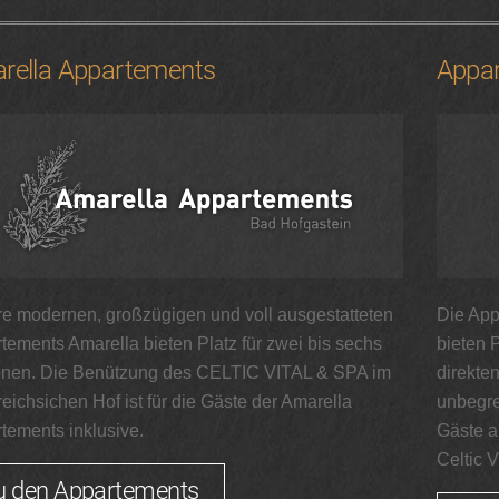
rella Appartements
Appa
e modernen, großzügigen und voll ausgestatteten
Die App
tements Amarella bieten Platz für zwei bis sechs
bieten P
nen. Die Benützung des CELTIC VITAL & SPA im
direkte
reichsichen Hof ist für die Gäste der Amarella
unbegre
tements inklusive.
Gäste a
Celtic V
u den Appartements