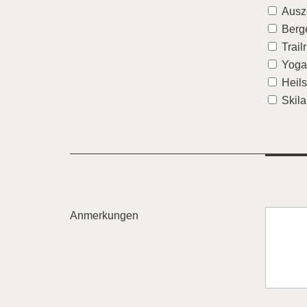
Ausze
Berg
Trai
Yogah
Skila
Anmerkungen