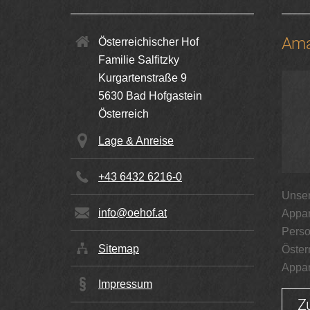
Ama
Österreichischer Hof
Familie Salfitzky
Kurgartenstraße 9
5630
Bad Hofgastein
Österreich
Lage & Anreise
+43 6432 6216-0
Unser
info@oehof.at
Appar
Perso
Sitemap
Öster
Appar
Impressum
Z