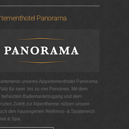
rtementhotel Panorama
artements unseres Appartementhotel Panorama
latz für zwei bis zu vier Personen. Mit dem
n beheizten Bademantelzugang und dem
nzten Zutritt zur Alpentherme nützen unsere
uch den hauseigenen Wellness- & Spabereich
ital & Spa.