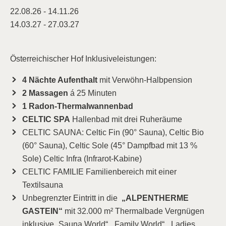
22.08.26 - 14.11.26
14.03.27 - 27.03.27
Österreichischer Hof Inklusiveleistungen:
4 Nächte Aufenthalt
mit Verwöhn-Halbpension
2 Massagen
á 25 Minuten
1 Radon-Thermalwannenbad
CELTIC SPA
Hallenbad mit drei Ruheräume
CELTIC SAUNA: Celtic Fin (90° Sauna), Celtic Bio
(60° Sauna), Celtic Sole (45° Dampfbad mit 13 %
Sole) Celtic Infra (Infrarot-Kabine)
CELTIC FAMILIE Familienbereich mit einer
Textilsauna
Unbegrenzter Eintritt in die
„ALPENTHERME
GASTEIN“
mit 32.000 m² Thermalbade Vergnügen
inklusive „Sauna World“, „Family World“, „Ladies