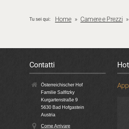
Home
Camere e Prezzi
Tu sei qui:
Contatti
Hot
App
Österreichischer Hof
Familie Salfitzky
Kurgartenstraße 9
5630
Bad Hofgastein
Austria
Come Arrivare