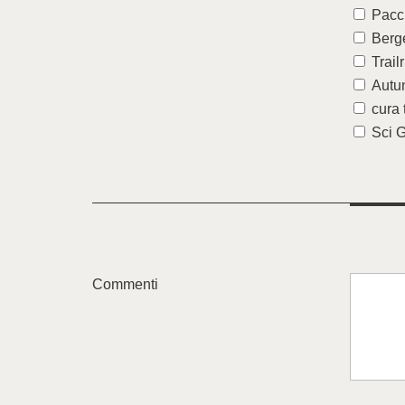
Pacch
Berg
Trai
Autu
cura 
Sci G
Commenti