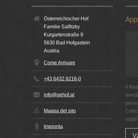
App
Österreichischer Hof
Familie Salfitzky
Kurgartenstraße 9
5630
Bad Hofgastein
Austria
Come Arrivare
+43 6432 6216-0
Il Re
info@oehof.at
arred
perso
Mappa del sito
Celtic
ospit
Impronta
V