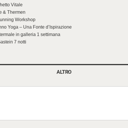
etto Vitale
e & Thermen
lrunning Workshop
nno Yoga – Una Fonte d’Ispirazione
termale in galleria 1 settimana
astein 7 notti
ALTRO