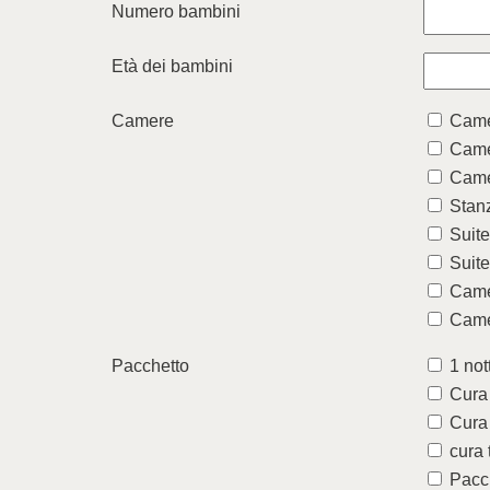
Numero bambini
Età dei bambini
Camere
Came
Came
Came
Stanz
Suite
Suit
Came
Came
Pacchetto
1 not
Cura 
Cura 
cura 
Pacc