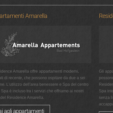
artamenti Amarella
Resid
sidence Amarella offre appartamenti moderni,
Gli app
ati di recente, che possono ospitare da due a sei
possono 
ne. L'utilizzo dell'area benessere e Spa del centro
Residen
 Spa è incluso tra i servizi che offriamo ai nostri
Spa inte
i del Residence Amarella.
senza li
accappa
ai agli appartamenti