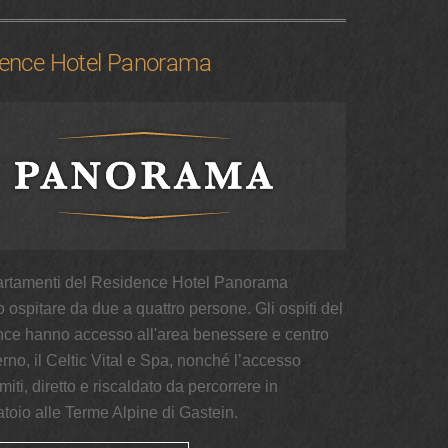
ence Hotel Panorama
artamenti del Residence Hotel Panorama
ospitare da due a quattro persone. Gli ospiti del
ce hanno accesso all'area benessere e centro
rno, il Celtic Vital e Spa, nonché l’accesso
miti, diretto e riscaldato da percorrere in
toio alle Terme Alpine di Gastein.