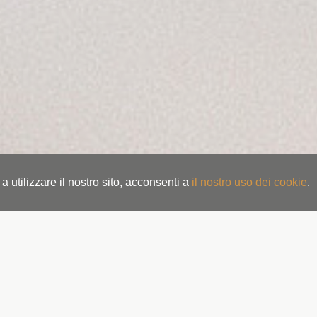
 utilizzare il nostro sito, acconsenti a
il nostro uso dei cookie
.
chiesta
Prenotazioni
Le migliori offerte
Kurzentrum di Bad Hofgas
La cura nella Valle di Gastein