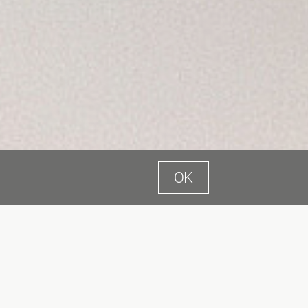
OK
tein